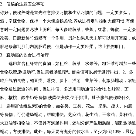
2、便秘的注意安全事项
你好，便秘关键是首先注意排便习惯和生活习惯的问题。一定要禁烟，
酒，辛辣食物。保持一个大便通畅柔软,养成进行定时控制大便习惯,有便
意时一定问题要尽快上厕所。每天多吃蔬菜，香蕉，红薯。蜂蜜。一定会
改善。口腔新鲜竹酒糟有一个作用。另外如果几天未解可以用开塞路，或
肥皂条塞到肛门内润肠通便。但是动作一定要轻柔，防止损伤肛门。
3、直肠癌的饮食进行治疗
选用富含粗纤维的食物，如粗粮、蔬菜、水果等。粗纤维可增加一些
食物残渣,刺激肠壁,促进患者肠道蠕动,使粪便可以易于进行排出。2、多
吃产气的食物，如豆类、薯类、萝卜、洋葱、韭菜等，刺激肠蠕动，缩短
食物通过肠道的时间，促进排便。多选用润肠通便的食物,如蜂蜜、芝
麻、核桃、酸牛奶等食物,使粪便变软,便于排泄。肚子胀气便秘吃什么
1、选用富含维生素B的食物，如谷类、豆类、花生、坚果、瘦肉、内脏
等食物，可促进肠蠕动，帮助排便。芝麻油，花生油，玉米油，菜籽油，
大豆油等植物油，不仅具有润肠作用，还能分解产生脂肪酸，能刺激肠道
蠕动，方便排便。此外，每天要有充分的饮水量，至少为8到10杯，晨起