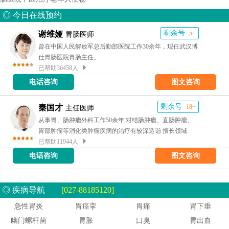
◎ 今日在线预约
剩余号
谢维娅
5+
胃肠医师
曾在中国人民解放军总后勤部医院工作30余年，现任武汉博
仕胃肠医院胃肠主任。
已帮助36458人
电话咨询
图文咨询
剩余号
秦国才
18+
主任医师
从事胃、肠肿瘤外科工作50余年,对结肠肿瘤、直肠肿瘤、
胃部肿瘤等消化类肿瘤疾病的治疗有较深造诣 擅长领域
已帮助11944人
电话咨询
图文咨询
◎ 疾病导航
[027-88185120]
急性胃炎
胃痉挛
胃痛
胃下垂
幽门螺杆菌
胃胀
口臭
胃出血