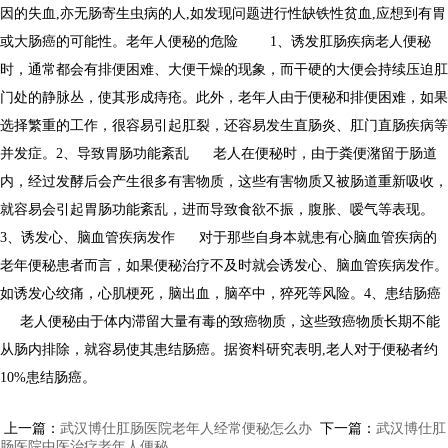
因的失血,亦无肠寄生虫病的人,如发现问题进行性缺铁性贫血,应想到有胃
或大肠癌的可能性。老年人便秘的危险 1、诱发肛肠疾病老人便秘
时，通常都会有排便困难、大便干燥的现象，而干硬的大便会持续压迫肛
门处的静脉丛，使其形成痔疮。此外，老年人由于便秘和排便困难，如果
选择繁重的工作，很容易引起肛裂，还容易发生直肠炎、肛门直肠疾病等
并发症。2、导致胃肠功能紊乱 老人在便秘时，由于粪便潴留于肠道
内，经过发酵后会产生很多有害物质，这些有害物质又被肠道重新吸收，
就容易会引起胃肠功能紊乱，进而导致食欲不振，腹胀、嗳气等表现。
3、诱发心、脑血管疾病发作 对于那些自身本就患有心脑血管疾病的
老年便秘患者而言，如果便秘治疗不及时就会诱发心、脑血管疾病发作。
如诱发心绞痛，心肌梗死，脑出血，脑卒中，猝死等风险。4、患结肠癌
老人便秘由于体内滞留大量有毒的致癌物质，这些致癌物质长期不能
从肠内排除，就容易使其患结肠癌。据资料研究表明,老人对于便秘者约
10%患结肠癌。
上一篇：
武汉博仕肛肠医院老年人经常便秘怎么办
下一篇：
武汉博仕肛
肠医院中医治疗老年人便秘