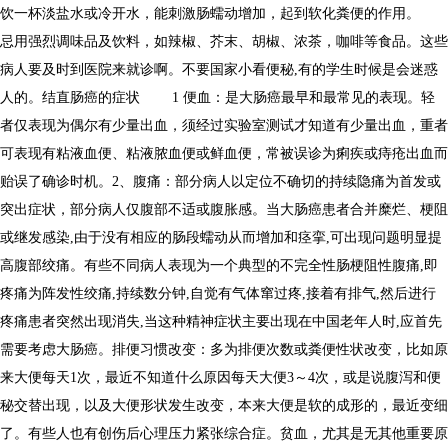
饮一杯淡盐水或冷开水，能刺激肠蠕动增加，起到软化粪便的作用。
忌用强烈调味品及饮料，如辣椒、芥末、胡椒、浓茶，咖啡等食品。这些
病人要及时到医院来就诊啊。不要国家小看便秘,有的学生时候是会迷惑
人的。结直肠癌的症状 1 便血：是大肠癌最早和最常见的表现。轻
者仅表现为偶尔有少量出血，须经过实验室测试才知道有少量出血，重者
可表现有粘液血便、粘液脓血便或鲜血便，常被误诊为痢疾或痔疮出血而
贻误了确诊时机。2、腹痛：部分病人以定位不确切的持续隐痛为首发或
突出症状，部分病人仅腹部不适或腹胀感。当大肠癌患者合并糜烂、梗阻
或继发感染,由于没有相应的肠段蠕动从而增加和痉挛,可出现问题明显提
高腹部绞痛。有些不同病人表现为一个典型的不完全性肠梗阻性腹痛,即
疼痛为阵发性绞痛,持续数分钟,自觉有气体窜过疼,接着有排气,然后进行
疼痛患者突然出现消失,当这种精神症状主要出现在中国老年人时,应首先
需要考虑大肠癌。排便习惯改变：多为排便次数或粪便性状改变，比如原
来大便每天1次，最近不知道什么原因每天大便3～4次，或是说腹泻和便
秘交替出现，以及大便形状发生改变，本来大便是软的成形的，最近变细
了。有些人也有创伤后心理压力紧张综合症。贫血，尤其是无其他重要原