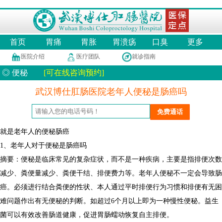
首页
胃痛
胃胀
胃溃疡
口臭
更多
医院介绍
医疗团队
就诊指南
◎ 便秘
[可在线咨询预约]
武汉博仕肛肠医院老年人便秘是肠癌吗
就是老年人的便秘肠癌
1、老年人对于便秘是肠癌吗
摘要：便秘是临床常见的复杂症状，而不是一种疾病，主要是指排便次数
减少、粪便量减少、粪便干结、排便费力等。老年人便秘不一定会导致肠
癌。必须进行结合粪便的性状、本人通过平时排便行为习惯和排便有无困
难问题作出有无便秘的判断。如超过6个月以上即为一种慢性便秘。益生
菌可以有效改善肠道健康，促进胃肠蠕动恢复自主排便。