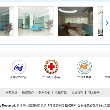
答，平时没有留意，后来给我做的检查很详细，先是看舌苔，又查体按腹部，还做
镜，原来是糜烂性胃炎，幸亏及时来看医生了。
者：高强 患者印象：
电话预约很方便
打电话预约的，第二天早上去时在前台报了名字和预约号，就直接带我到医生诊室
看病真的很方便，我觉得是很多医院要学习的地方。
者：珊瑚海 患者印象：
锦旗很多
生诊室时看到医生诊室挂了很多锦旗，很厉害，给我看的也非常好，很有耐心，态
好。
者：天涯 患者印象：
医生好
妈是浅表性胃炎、十二指肠溃疡，经过秦主任细心治疗，病情已经得到好转，脸色
疾病防控中心
中国红十字会
中国医学会
中
多了，非常感谢您
来院路线
|
医院简介
|
联系我们
|
在线答疑
|
在线咨询
|
网上挂号
者：雷帝Sir 患者印象：
和蔼可亲，技术高
一名学生有胃炎的毛病，在很多地方看过，病情时坏时好，这个假期去武汉我爸的
ts Reserved.
武汉博仕肛肠医院
武汉博仕肛肠医院
版权所有 如有转载或引用本站文
带我们去找秦医生看病，他态度和蔼可亲对我的病情分析的头头是道，帮我开了药