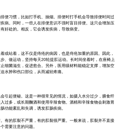
便习惯，比如打手机、抽烟。排便时打手机会导致排便时间过
裂疾病。同时，一些人在排便意识不强时盲目排便。这只会增加压
没有好处的。相反，它会诱发疾病，导致病变。
或站着，这不仅是痔疮的病因，也是痔疮加重的原因。因此，
步、做运动，坚持每天20轮提肛运动。长时间坐着时，在座椅上
防止细菌滋生，促进愈合。另外，医用级材料能稳定支撑，增加空
压迫水肿和伤口部位，从而减轻疼痛。
引起便秘。这是一种很常见的情况，如摄入水分过少，膳食纤
摄入过多，或长期酗酒和使用辛辣食物。酒精和辛辣食物会刺激胃
结肠功能紊乱和失调，诱发肛肠疾病。
有的肛裂不严重，有的肛裂很严重。一般来说，肛裂并不直接
一个需要注意的问题。