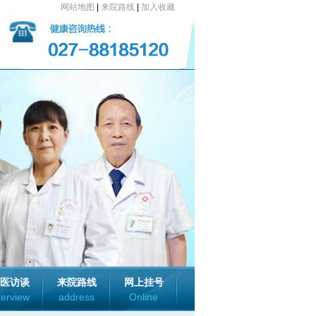
网站地图
|
来院路线
|
加入收藏
医访谈
来院路线
网上挂号
terview
address
Online