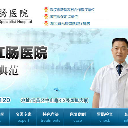
新闻
名医专家
特色疗法
康复病例
胃肠检查
名
s
expert
treatments
case
check
in