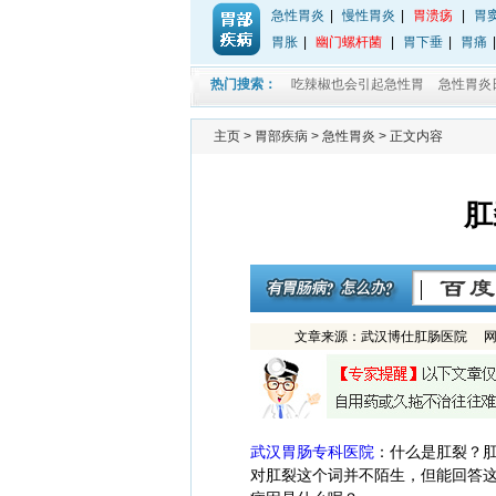
急性胃炎
|
慢性胃炎
|
胃溃疡
|
胃
胃胀
|
幽门螺杆菌
|
胃下垂
|
胃痛
热门搜索：
吃辣椒也会引起急性胃
急性胃炎
主页
>
胃部疾病
>
急性胃炎
> 正文内容
肛
文章来源：武汉博仕肛肠医院 网址：w
武汉胃肠专科医院
：
什么是肛裂？
对肛裂这个词并不陌生，但能回答