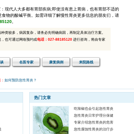
家：现代人大多都有胃部疾病;即使没有患上胃病，也有胃部不适的
意食物的酸碱平衡。
如需详细了解
慢性胃炎更多
信息的朋友们，请
85120
。
病种类较多，病因复杂，请务必先明确病因，再制定具体治疗方案。
息，也可通过网络预约或
电话：027-88185120
进行咨询，将由专家
谈
名医专家
康复病例
来院路线
篇：
如何预防急性胃炎？
热门文章
吃辣椒也会引起急性胃炎
急性胃炎日常护理分保健
专家介绍急性胃炎的危害
造
急性腐蚀性胃炎的治疗步