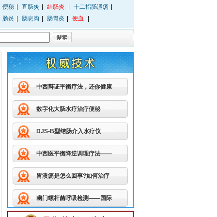
便秘
|
直肠炎
|
结肠炎
|
十二指肠溃疡
|
肠炎
|
肠息肉
|
肠胃炎
|
便血
|
中西辩证平衡疗法，还你健康
数字化大肠水疗治疗便秘
DJS-B型结肠介入水疗仪
中西医平衡降逆调理疗法——
胃溃疡是怎么回事?如何治疗
幽门螺杆菌呼吸检测——国际