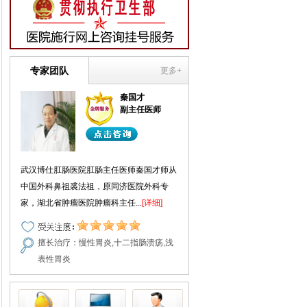
专家团队
更多+
秦国才
副主任医师
武汉博仕肛肠医院肛肠主任医师秦国才师从
中国外科鼻祖裘法祖，原同济医院外科专
家，湖北省肿瘤医院肿瘤科主任...
[详细]
擅长治疗：慢性胃炎,十二指肠溃疡,浅
表性胃炎