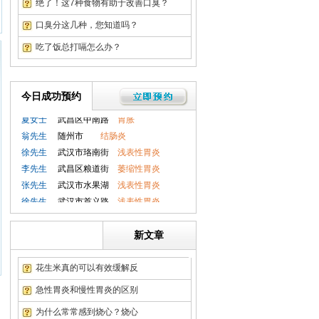
绝了！这7种食物有助于改善口臭？
徐先生
武汉市首义路
浅表性胃炎
赵女士
武汉市关山
萎缩性胃炎
口臭分这几种，您知道吗？
张先生
武汉徐家棚
胃溃疡
吃了饭总打嗝怎么办？
吴先生
武汉积玉桥
胃肠息肉
赵女士
武汉紫阳街
十二指肠炎
刘先生
洪山区关山
直肠炎
今日成功预约
钱先生
孝感市
胃肠息肉
夏女士
武昌区中南路
胃胀
翁先生
随州市
结肠炎
徐先生
武汉市珞南街
浅表性胃炎
李先生
武昌区粮道街
萎缩性胃炎
张先生
武汉市水果湖
浅表性胃炎
徐先生
武汉市首义路
浅表性胃炎
赵女士
武汉市关山
萎缩性胃炎
张先生
武汉徐家棚
胃溃疡
新文章
吴先生
武汉积玉桥
胃肠息肉
赵女士
武汉紫阳街
十二指肠炎
花生米真的可以有效缓解反
刘先生
洪山区关山
直肠炎
急性胃炎和慢性胃炎的区别
钱先生
孝感市
胃肠息肉
为什么常常感到烧心？烧心
夏女士
武昌区中南路
胃胀