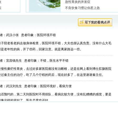
炎
急性胃炎的并发症
医
不良饮食习惯让你惹上急
者：武汉小张 患者印象：
医院环境不错
日子陪老爸老妈去做身体检查，医院环境不错，大夫也很认真负责。没有什么大毛
都是老年性的病，开了些药，回家注意。就是离家路远一些。
者：宜昌钱先生 患者印象：
不错，医生水平不错
是慢性糜烂性胃炎，去过好多家医院都没有治断根，还是在网上看到博仕肛肠医院
经过秦主任的治疗，吃了几个疗程的药后，现在好多了，在这里谢谢秦主任。
者：武汉刘先生 患者印象：
医院环境好，看病方便
电话预约的，第二天到医院时不用排队，看病比较方便，没有乱糟糟的感觉，要是
都像这样的就好了，医生态度也还好。
者：随州老王 患者印象：
医术高超