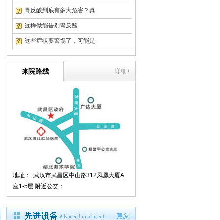
翁先生
随州市
结肠炎
胃反酸到底有多大危害？真
这样做能告别胃反酸
这些症状要警惕了，可能是
来院路线
详细+
地址：: 武汉市武昌区中山路312凤凰大厦A
座1-5层 附近公交：