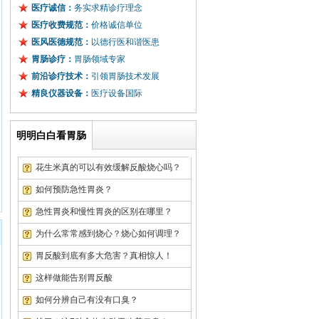
医疗诚信：
务实求精诊疗理念
医疗收费规范：
价格诚信单位
医风医德规范：
以德行医和谐医患
胃肠诊疗：
胃肠领域专家
前沿诊疗技术：
引领胃肠技术发展
精良仪器设备：
医疗设备国际
明明白白看胃肠
花生米真的可以有效缓解反酸烧心吗？
如何预防急性胃炎？
急性胃炎和慢性胃炎的区别在哪里？
为什么常常感到烧心？烧心如何调理？
胃反酸到底有多大危害？真相惊人！
徐先生
武汉市珞南街
浅表性胃炎
这样做能告别胃反酸
李先生
武昌区粮道街
萎缩性胃炎
如何分辨自己有没有口臭？
张先生
武汉市水果湖
浅表性胃炎