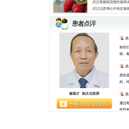
武汉胃肠医院慢性肠胃
武汉汉西博仕中医肛肠
患
前些
病，
患
患的
的，
秦国才 副主任医师
患
通过
医院
患