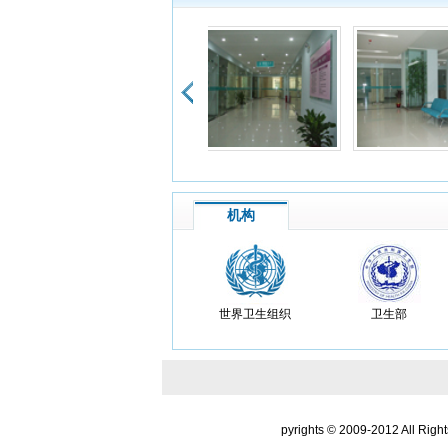
么回
了胃
患
晚上
了，
患
机构
到医
度很
患
我妈
世界卫生组织
卫生部
也好
患
我是
pyrights © 2009-2012 All Righ
朋友