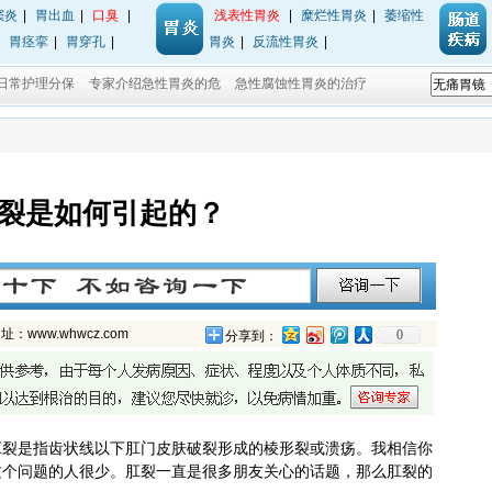
窦炎
|
胃出血
|
口臭
|
浅表性胃炎
|
糜烂性胃炎
|
萎缩性
|
胃痉挛
|
胃穿孔
|
胃炎
|
反流性胃炎
|
日常护理分保
专家介绍急性胃炎的危
急性腐蚀性胃炎的治疗
裂是如何引起的？
ww.whwcz.com
0
分享到：
肛裂是指齿状线以下肛门皮肤破裂形成的棱形裂或溃疡。我相信你
这个问题的人很少。肛裂一直是很多朋友关心的话题，那么肛裂的