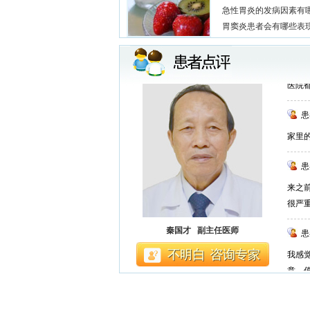
的，
急性胃炎的发病因素有
胃窦炎患者会有哪些表
患
通过
医院
患
家里
患
来之
很严
患
秦国才 副主任医师
我感
意，
患
不错..