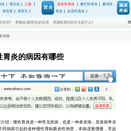
窦炎
|
胃出血
|
口臭
|
浅表性胃炎
|
糜烂性胃炎
|
萎缩性
|
胃痉挛
|
胃穿孔
|
胃炎
|
反流性胃炎
|
些症状?
胃肠炎(肠胃炎)的症状
胃肠检查好的方法是什么?
正文内容
性胃炎的病因有哪些
w.whwcz.com
0
分享到：
家介绍：慢性胃炎是一种常见疾病，也是一种多发病，其发病率在
不同病因引起的各种慢性胃粘膜炎性病变，本病进展缓慢，常反