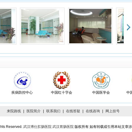
者：天涯 患者印象：
医生好
妈是浅表性胃炎、十二指肠溃疡，经过秦主任细心治疗，病情已经得到好转，脸色
多了，非常感谢您
者：雷帝Sir 患者印象：
和蔼可亲，技术高
一名学生有胃炎的毛病，在很多地方看过，病情时坏时好，这个假期去武汉我爸的
带我们去找秦医生看病，他态度和蔼可亲对我的病情分析的头头是道，帮我开了药
我要注意的地方，我近一直很好能专心学习了，非常感谢秦医生
者：上善若水 患者印象：
价格很合理
这个医院来看病的，胃胀和胃痛，吃不下饭，做了个胃镜检查，拿了些药，价格还
较公道的，比我小区边的诊所要划算的，就是人有点多。
疾病防控中心
中国红十字会
中国医学会
中
者：阿Q不是我 患者印象：
手续很规范
看病的流程比较合理，在网上预约的专家没有收费，都给我开了发票，就诊检查拿
很方便
来院路线
|
医院简介
|
联系我们
|
在线答疑
|
在线咨询
|
网上挂号
者：白云 患者印象：
医生蛮好
ghts Reserved.
武汉博仕肛肠医院
武汉胃肠医院
版权所有 如有转载或引用本站文章
夫医术高，态度好，所开的药便宜管用我要投他一票