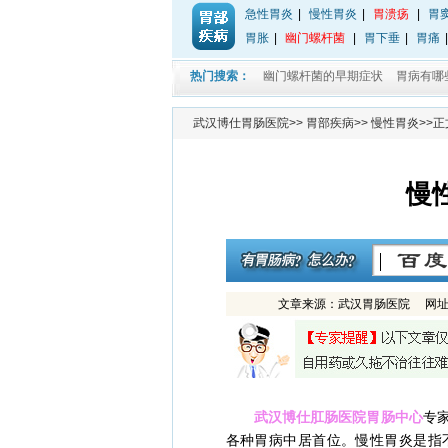
急性胃炎
|
慢性胃炎
|
胃溃疡
|
胃
胃胀
|
幽门螺杆菌
|
胃下垂
|
胃痛
热门搜索：
幽门螺杆菌的早期症状
胃病有哪
武汉博仕胃肠医院
>>
胃部疾病
>>
慢性胃炎
>>
慢
文章来源：武汉胃肠医院 网址：ww
武汉博仕肛肠医院胃肠中心
专
各种胃病中居首位。慢性胃炎是指