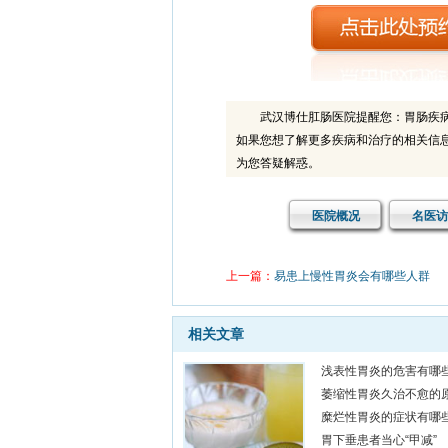
武汉博仕肛肠医院提醒您：胃肠疾
如果您想了解更多疾病和治疗的相关信
为您答疑解惑。
医院概况
名医访
上一篇：
易患上慢性胃炎会有哪些人群
患
相关文章
前些
病，
浅表性胃炎的危害有哪
萎缩性胃炎久治不愈的
患
糜烂性胃炎的症状有哪
患的
胃下垂患者当心“甲减”