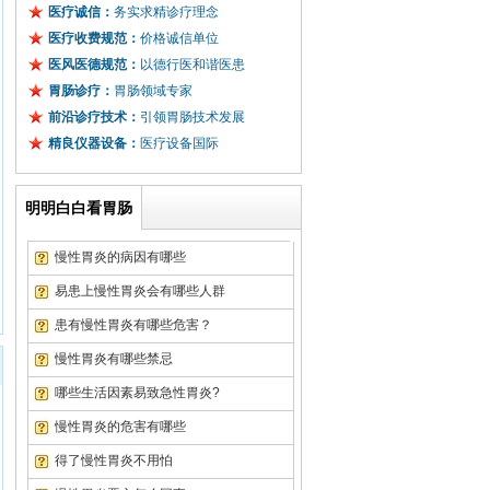
医疗诚信：
务实求精诊疗理念
医疗收费规范：
价格诚信单位
医风医德规范：
以德行医和谐医患
胃肠诊疗：
胃肠领域专家
前沿诊疗技术：
引领胃肠技术发展
精良仪器设备：
医疗设备国际
明明白白看胃肠
慢性胃炎的病因有哪些
易患上慢性胃炎会有哪些人群
患有慢性胃炎有哪些危害？
慢性胃炎有哪些禁忌
哪些生活因素易致急性胃炎?
徐先生
武汉市珞南街
浅表性胃炎
慢性胃炎的危害有哪些
李先生
武昌区粮道街
萎缩性胃炎
得了慢性胃炎不用怕
张先生
武汉市水果湖
浅表性胃炎