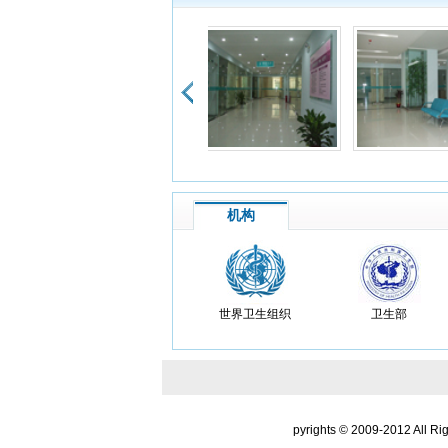
患
我妈
也好
患
我是
朋友
又告
机构
患
次到
是比
世界卫生组织
卫生部
患
感觉
药都
患
pyrights © 2009-2012 All Ri
徐大