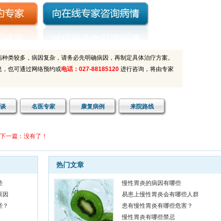
病种类较多，病因复杂，请务必先明确病因，再制定具体治疗方案。
息，也可通过网络预约或
电话：027-88185120
进行咨询，将由专家
谈
名医专家
康复病例
来院路线
下一篇：没有了！
者：武汉小张 患者印象：
医院环境不错
热门文章
日子陪老爸老妈去做身体检查，医院环境不错，大夫也很认真负责。没有什么大毛
都是老年性的病，开了些药，回家注意。就是离家路远一些。
些
慢性胃炎的病因有哪些
原因
易患上慢性胃炎会有哪些人群
者：宜昌钱先生 患者印象：
不错，医生水平不错
些？
患有慢性胃炎有哪些危害？
是慢性糜烂性胃炎，去过好多家医院都没有治断根，还是在网上看到博仕肛肠医院
慢性胃炎有哪些禁忌