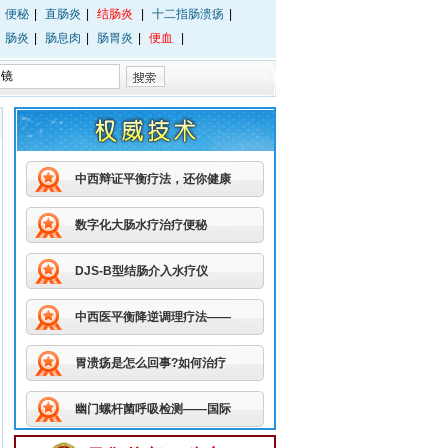
便秘
|
直肠炎
|
结肠炎
|
十二指肠溃疡
|
肠炎
|
肠息肉
|
肠胃炎
|
便血
|
中西辩证平衡疗法，还你健康
数字化大肠水疗治疗便秘
DJS-B型结肠介入水疗仪
中西医平衡降逆调理疗法——
胃溃疡是怎么回事?如何治疗
幽门螺杆菌呼吸检测——国际