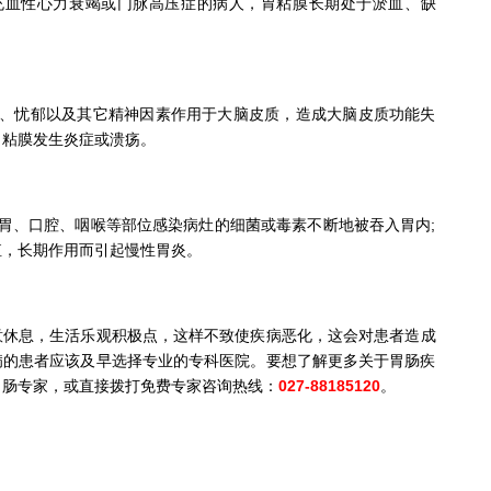
血性心力衰竭或门脉高压症的病人，胃粘膜长期处于淤血、缺
忧郁以及其它精神因素作用于大脑皮质，造成大脑皮质功能失
胃粘膜发生炎症或溃疡。
、口腔、咽喉等部位感染病灶的细菌或毒素不断地被吞入胃内;
殖，长期作用而引起慢性胃炎。
意休息，生活乐观积极点，这样不致使疾病恶化，这会对患者造成
病的患者应该及早选择专业的专科医院。要想了解更多关于胃肠疾
胃肠专家，或直接拨打免费专家咨询热线：
027-88185120
。