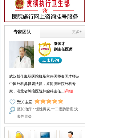
专家团队
更多+
秦国才
副主任医师
武汉博仕肛肠医院肛肠主任医师秦国才师从
中国外科鼻祖裘法祖，原同济医院外科专
家，湖北省肿瘤医院肿瘤科主任...
[详细]
擅长治疗：慢性胃炎,十二指肠溃疡,浅
表性胃炎