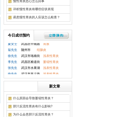
慢性胃炎恶心怎么回事
徐先生
武汉市首义路
浅表性胃炎
赵女士
武汉市关山
萎缩性胃炎
详析慢性胃炎有哪些症状表现
张先生
武汉徐家棚
胃溃疡
易患慢性胃炎的人应该怎么检查？
吴先生
武汉积玉桥
胃肠息肉
赵女士
武汉紫阳街
十二指肠炎
刘先生
洪山区关山
直肠炎
今日成功预约
钱先生
孝感市
胃肠息肉
夏女士
武昌区中南路
胃胀
翁先生
随州市
结肠炎
徐先生
武汉市珞南街
浅表性胃炎
李先生
武昌区粮道街
萎缩性胃炎
张先生
武汉市水果湖
浅表性胃炎
徐先生
武汉市首义路
浅表性胃炎
赵女士
武汉市关山
萎缩性胃炎
张先生
武汉徐家棚
胃溃疡
新文章
吴先生
武汉积玉桥
胃肠息肉
赵女士
武汉紫阳街
十二指肠炎
什么原因会导致萎缩性胃炎？
刘先生
洪山区关山
直肠炎
胆汁反流性胃炎有什么影响?
钱先生
孝感市
胃肠息肉
为什么会患胆汁反流性胃炎？
夏女士
武昌区中南路
胃胀