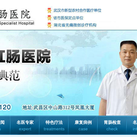
新闻
名医专家
特色疗法
康复病例
胃肠检查
名
s
expert
treatments
case
check
in