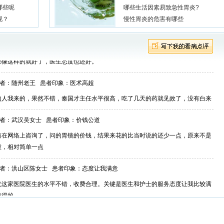
经过秦主任的治疗，吃了几个疗程的药后，现在好多了，在这里谢谢秦主任。
哪些呢
哪些生活因素易致急性胃炎?
现？
慢性胃炎的危害有哪些
者：武汉刘先生 患者印象：
医院环境好，看病方便
电话预约的，第二天到医院时不用排队，看病比较方便，没有乱糟糟的感觉，要是
都像这样的就好了，医生态度也还好。
者：随州老王 患者印象：
医术高超
的人我来的，果然不错，秦国才主任水平很高，吃了几天的药就见效了，没有白来
者：武汉吴女士 患者印象：
价钱公道
前在网络上咨询了，问的胃镜的价钱，结果来花的比当时说的还少一点，原来不是
重，相对简单一点
者：洪山区陈女士 患者印象：
态度让我满意
觉这家医院医生的水平不错，收费合理。关键是医生和护士的服务态度让我比较满
值得的。
者：武汉周先生 患者印象：
看病还行吧
..花了点小钱就弄好了，还算地道……`````````````````````````````