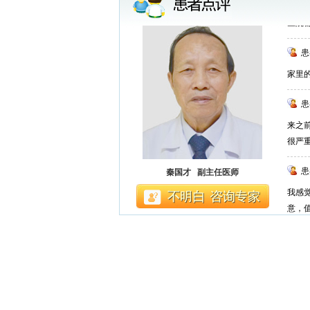
医院
患
家里
患
来之
很严
患
秦国才 副主任医师
我感
意，
患
不错..
患
前台