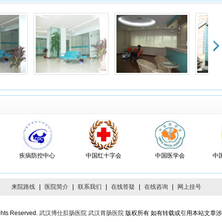
者：雷帝Sir 患者印象：
和蔼可亲，技术高
一名学生有胃炎的毛病，在很多地方看过，病情时坏时好，这个假期去武汉我爸的
带我们去找秦医生看病，他态度和蔼可亲对我的病情分析的头头是道，帮我开了药
我要注意的地方，我近一直很好能专心学习了，非常感谢秦医生
者：上善若水 患者印象：
价格很合理
这个医院来看病的，胃胀和胃痛，吃不下饭，做了个胃镜检查，拿了些药，价格还
较公道的，比我小区边的诊所要划算的，就是人有点多。
者：阿Q不是我 患者印象：
手续很规范
看病的流程比较合理，在网上预约的专家没有收费，都给我开了发票，就诊检查拿
很方便
疾病防控中心
中国红十字会
中国医学会
中
者：白云 患者印象：
医生蛮好
夫医术高，态度好，所开的药便宜管用我要投他一票
来院路线
|
医院简介
|
联系我们
|
在线答疑
|
在线咨询
|
网上挂号
者：梯子 患者印象：
满意的就诊经历
在体检时发现CEA偏高，平时胃上无任何反映，我到博仕肛肠医院找徐老师咨询，
ghts Reserved.
武汉博仕肛肠医院
武汉胃肠医院
版权所有 如有转载或引用本站文章