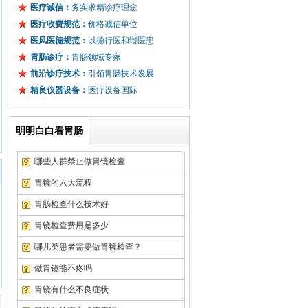
医疗诚信：
务实求精诊疗理念
医疗收费规范：
价格诚信单位
医风医德规范：
以德行医和谐医患
胃肠诊疗：
胃肠领域专家
前沿诊疗技术：
引领胃肠技术发展
精良仪器设备：
医疗设备国际
明明白白看胃肠
哪些人群禁止做胃镜检查
胃镜的六大流程
胃肠检查什么技术好
胃镜检查费用是多少
哪几类患者需要做胃镜检查？
徐先生
武汉市珞南街
浅表性胃炎
做胃镜能不疼吗
李先生
武昌区粮道街
萎缩性胃炎
胃镜有什么不良症状
张先生
武汉市水果湖
浅表性胃炎