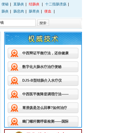
便秘
|
直肠炎
|
结肠炎
|
十二指肠溃疡
|
肠炎
|
肠息肉
|
肠胃炎
|
便血
|
中西辩证平衡疗法，还你健康
数字化大肠水疗治疗便秘
DJS-B型结肠介入水疗仪
中西医平衡降逆调理疗法——
胃溃疡是怎么回事?如何治疗
幽门螺杆菌呼吸检测——国际