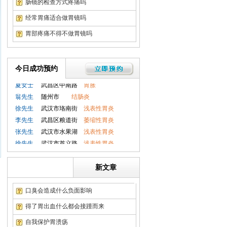
肠镜的检查方式疼痛吗
徐先生
武汉市首义路
浅表性胃炎
赵女士
武汉市关山
萎缩性胃炎
经常胃痛适合做胃镜吗
张先生
武汉徐家棚
胃溃疡
胃部疼痛不得不做胃镜吗
吴先生
武汉积玉桥
胃肠息肉
赵女士
武汉紫阳街
十二指肠炎
刘先生
洪山区关山
直肠炎
今日成功预约
钱先生
孝感市
胃肠息肉
夏女士
武昌区中南路
胃胀
翁先生
随州市
结肠炎
徐先生
武汉市珞南街
浅表性胃炎
李先生
武昌区粮道街
萎缩性胃炎
张先生
武汉市水果湖
浅表性胃炎
徐先生
武汉市首义路
浅表性胃炎
赵女士
武汉市关山
萎缩性胃炎
张先生
武汉徐家棚
胃溃疡
新文章
吴先生
武汉积玉桥
胃肠息肉
赵女士
武汉紫阳街
十二指肠炎
口臭会造成什么负面影响
刘先生
洪山区关山
直肠炎
得了胃出血什么都会接踵而来
钱先生
孝感市
胃肠息肉
自我保护胃溃疡
夏女士
武昌区中南路
胃胀