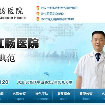
新闻
名医专家
特色疗法
康复病例
胃肠检查
名
s
expert
treatments
case
check
in