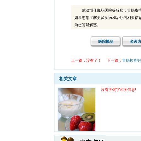
武汉博仕肛肠医院提醒您：胃肠疾
如果您想了解更多疾病和治疗的相关信
为您答疑解惑。
医院概况
名医访
上一篇：没有了！
下一篇：
胃肠检查好
患
前些
相关文章
病，
没有关键字相关信息!
患
患的
的，
患
通过