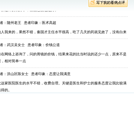
都像这样的就好了，医生态度也还好。
者：随州老王 患者印象：
医术高超
的人我来的，果然不错，秦国才主任水平很高，吃了几天的药就见效了，没有白来
者：武汉吴女士 患者印象：
价钱公道
前在网络上咨询了，问的胃镜的价钱，结果来花的比当时说的还少一点，原来不是
重，相对简单一点
者：洪山区陈女士 患者印象：
态度让我满意
觉这家医院医生的水平不错，收费合理。关键是医生和护士的服务态度让我比较满
值得的。
者：武汉周先生 患者印象：
看病还行吧
..花了点小钱就弄好了，还算地道……`````````````````````````````
者：南极企鹅 患者印象：
这里的护士都很好
的护士不错，挂完号直接将我带到医生诊室，后来去检查时还有护士专门带着我，