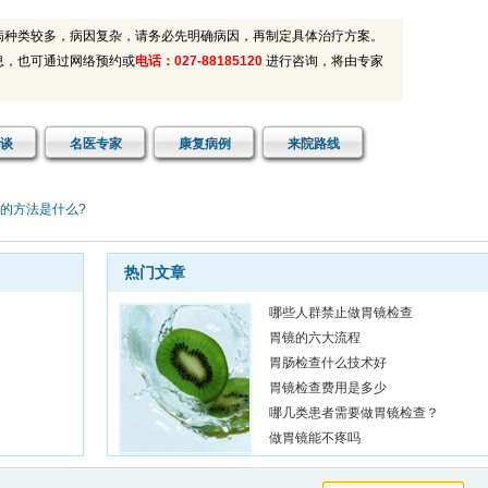
病种类较多，病因复杂，请务必先明确病因，再制定具体治疗方案。
息，也可通过网络预约或
电话：027-88185120
进行咨询，将由专家
谈
名医专家
康复病例
来院路线
的方法是什么?
者：武汉小张 患者印象：
医院环境不错
日子陪老爸老妈去做身体检查，医院环境不错，大夫也很认真负责。没有什么大毛
热门文章
都是老年性的病，开了些药，回家注意。就是离家路远一些。
哪些人群禁止做胃镜检查
者：宜昌钱先生 患者印象：
不错，医生水平不错
胃镜的六大流程
胃肠检查什么技术好
是慢性糜烂性胃炎，去过好多家医院都没有治断根，还是在网上看到博仕肛肠医院
胃镜检查费用是多少
经过秦主任的治疗，吃了几个疗程的药后，现在好多了，在这里谢谢秦主任。
哪几类患者需要做胃镜检查？
做胃镜能不疼吗
者：武汉刘先生 患者印象：
医院环境好，看病方便
电话预约的，第二天到医院时不用排队，看病比较方便，没有乱糟糟的感觉，要是