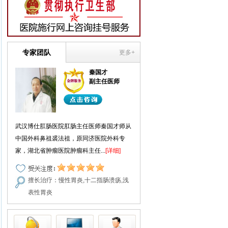
专家团队
更多+
秦国才
副主任医师
武汉博仕肛肠医院肛肠主任医师秦国才师从
中国外科鼻祖裘法祖，原同济医院外科专
家，湖北省肿瘤医院肿瘤科主任...
[详细]
擅长治疗：慢性胃炎,十二指肠溃疡,浅
表性胃炎