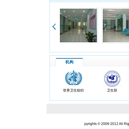
患
我是
朋友
又告
患
次到
是比
机构
患
感觉
药都
世界卫生组织
卫生部
患
徐大
患
本人
pyrights © 2009-2012 All Ri