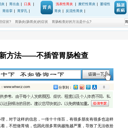
窦炎
|
胃出血
|
口臭
|
浅表性胃炎
|
糜烂性胃炎
|
萎缩性
|
胃痉挛
|
胃穿孔
|
胃炎
|
反流性胃炎
|
些症状?
胃肠炎(肠胃炎)的症状
胃肠检查好的方法是什么?
新方法——不插管胃肠检查
w.whwcz.com
0
分享到：
，对于这样的信息，一传十十传百，有很多朋友有很多也这样
忍着，不想做胃镜，也因此很多胃病越拖越严重，导致了无法收拾