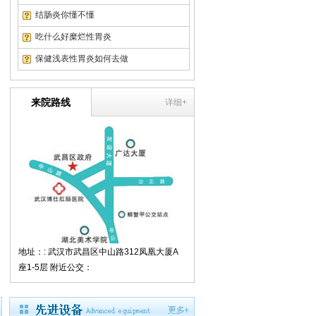
翁先生
随州市
结肠炎
结肠炎你懂不懂
吃什么好糜烂性胃炎
保健浅表性胃炎如何去做
来院路线
详细+
地址：: 武汉市武昌区中山路312凤凰大厦A
座1-5层 附近公交：