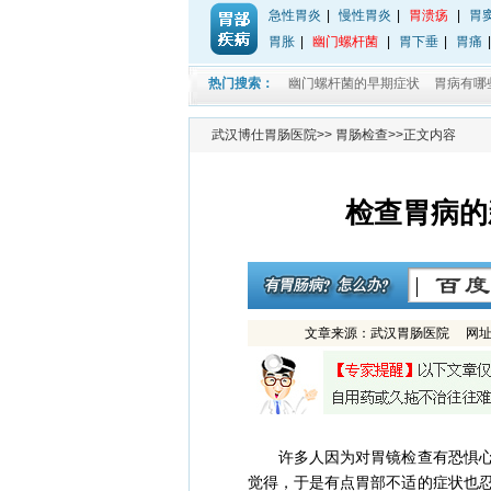
急性胃炎
|
慢性胃炎
|
胃溃疡
|
胃
胃胀
|
幽门螺杆菌
|
胃下垂
|
胃痛
热门搜索：
幽门螺杆菌的早期症状
胃病有哪
武汉博仕胃肠医院
>>
胃肠检查
>>正文内容
检查胃病的
文章来源：武汉胃肠医院 网址：ww
许多人因为对胃镜检查有恐惧心理
觉得，于是有点胃部不适的症状也