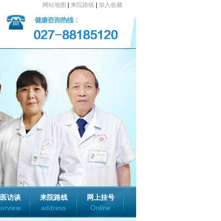
网站地图
|
来院路线
|
加入收藏
医访谈
来院路线
网上挂号
terview
address
Online