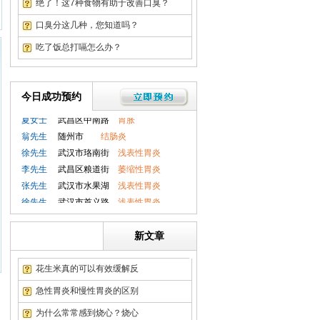
绝了！这7种食物有助于改善口臭？
徐先生
武汉市首义路
浅表性胃炎
赵女士
武汉市关山
萎缩性胃炎
口臭分这几种，您知道吗？
张先生
武汉徐家棚
胃溃疡
吃了饭总打嗝怎么办？
吴先生
武汉积玉桥
胃肠息肉
赵女士
武汉紫阳街
十二指肠炎
刘先生
洪山区关山
直肠炎
今日成功预约
钱先生
孝感市
胃肠息肉
夏女士
武昌区中南路
胃胀
翁先生
随州市
结肠炎
徐先生
武汉市珞南街
浅表性胃炎
李先生
武昌区粮道街
萎缩性胃炎
张先生
武汉市水果湖
浅表性胃炎
徐先生
武汉市首义路
浅表性胃炎
赵女士
武汉市关山
萎缩性胃炎
张先生
武汉徐家棚
胃溃疡
新文章
吴先生
武汉积玉桥
胃肠息肉
赵女士
武汉紫阳街
十二指肠炎
花生米真的可以有效缓解反
刘先生
洪山区关山
直肠炎
急性胃炎和慢性胃炎的区别
钱先生
孝感市
胃肠息肉
为什么常常感到烧心？烧心
夏女士
武昌区中南路
胃胀