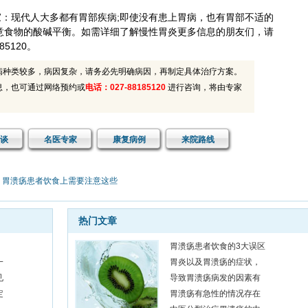
：现代人大多都有胃部疾病;即使没有患上胃病，也有胃部不适的
意食物的酸碱平衡。如需详细了解慢性胃炎更多信息的朋友们，请
5120。
病种类较多，病因复杂，请务必先明确病因，再制定具体治疗方案。
息，也可通过网络预约或
电话：027-88185120
进行咨询，将由专家
谈
名医专家
康复病例
来院路线
：
胃溃疡患者饮食上需要注意这些
热门文章
胃溃疡患者饮食的3大误区
一
胃炎以及胃溃疡的症状，
见
导致胃溃疡病发的因素有
定
胃溃疡有急性的情况存在