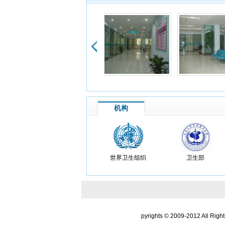
么回
了胃
患
晚上
了，
患
到医
机构
度很
患
我妈
世界卫生组织
卫生部
也好
患
我是
朋友
pyrights © 2009-2012 All Righ