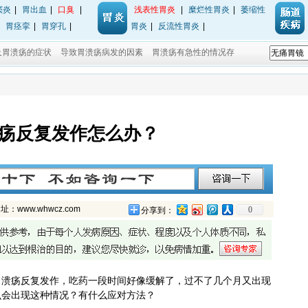
窦炎
|
胃出血
|
口臭
|
浅表性胃炎
|
糜烂性胃炎
|
萎缩性
|
胃痉挛
|
胃穿孔
|
胃炎
|
反流性胃炎
|
及胃溃疡的症状
导致胃溃疡病发的因素
胃溃疡有急性的情况存
疡反复发作怎么办？
ww.whwcz.com
0
分享到：
胃溃疡反复发作，吃药一段时间好像缓解了，过不了几个月又出现
么会出现这种情况？有什么应对方法？