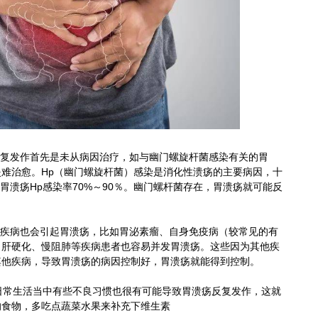
反复发作首先是未从病因治疗，如与幽门螺旋杆菌感染有关的胃
难治愈。Hp（幽门螺旋杆菌）感染是消化性溃疡的主要病因，十
%，胃溃疡Hp感染率70%～90％。幽门螺杆菌存在，胃溃疡就可能反
些疾病也会引起胃溃疡，比如胃泌素瘤、自身免疫病（较常见的有
、肝硬化、慢阻肺等疾病患者也容易并发胃溃疡。这些因为其他疾
其他疾病，导致胃溃疡的病因控制好，胃溃疡就能得到控制。
常生活当中有些不良习惯也很有可能导致胃溃疡反复发作，这就
的食物，多吃点蔬菜水果来补充下维生素