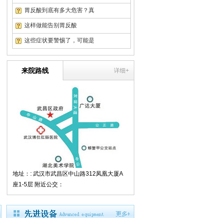
翁先生
随州市
结肠炎
胃反酸到底有多大危害？真
这样做能告别胃反酸
这些症状要警惕了，可能是
来院路线
详细+
地址：: 武汉市武昌区中山路312凤凰大厦A
座1-5层 附近公交：