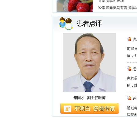
胃部溃疡的表现
经常胃痛就是有胃溃疡
患
前些
病，
患
患的
的，
秦国才 副主任医师
患
通过
医院
患