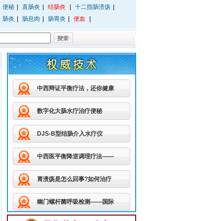
便秘
|
直肠炎
|
结肠炎
|
十二指肠溃疡
|
肠炎
|
肠息肉
|
肠胃炎
|
便血
|
中西辩证平衡疗法，还你健康
数字化大肠水疗治疗便秘
DJS-B型结肠介入水疗仪
中西医平衡降逆调理疗法——
胃溃疡是怎么回事?如何治疗
幽门螺杆菌呼吸检测——国际