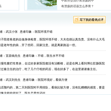
中医分型治疗胃溃疡的中
吗
有溃疡的话该怎么养胃？
者：武汉小张 患者印象：
医院环境不错
日子陪老爸老妈去做身体检查，医院环境不错，大夫也很认真负责。没有什么大毛
都是老年性的病，开了些药，回家注意。就是离家路远一些。
者：宜昌钱先生 患者印象：
不错，医生水平不错
是慢性糜烂性胃炎，去过好多家医院都没有治断根，还是在网上看到博仕肛肠医院
经过秦主任的治疗，吃了几个疗程的药后，现在好多了，在这里谢谢秦主任。
者：武汉刘先生 患者印象：
医院环境好，看病方便
电话预约的，第二天到医院时不用排队，看病比较方便，没有乱糟糟的感觉，要是
都像这样的就好了，医生态度也还好。
者：随州老王 患者印象：
医术高超