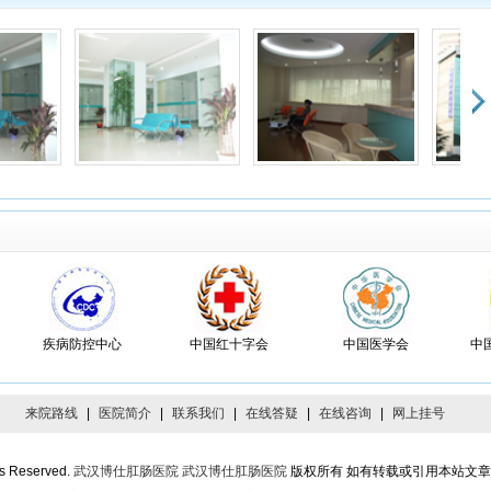
答，平时没有留意，后来给我做的检查很详细，先是看舌苔，又查体按腹部，还做
镜，原来是糜烂性胃炎，幸亏及时来看医生了。
者：高强 患者印象：
电话预约很方便
打电话预约的，第二天早上去时在前台报了名字和预约号，就直接带我到医生诊室
看病真的很方便，我觉得是很多医院要学习的地方。
者：珊瑚海 患者印象：
锦旗很多
生诊室时看到医生诊室挂了很多锦旗，很厉害，给我看的也非常好，很有耐心，态
好。
者：天涯 患者印象：
医生好
妈是浅表性胃炎、十二指肠溃疡，经过秦主任细心治疗，病情已经得到好转，脸色
疾病防控中心
中国红十字会
中国医学会
中
多了，非常感谢您
者：雷帝Sir 患者印象：
和蔼可亲，技术高
来院路线
|
医院简介
|
联系我们
|
在线答疑
|
在线咨询
|
网上挂号
一名学生有胃炎的毛病，在很多地方看过，病情时坏时好，这个假期去武汉我爸的
带我们去找秦医生看病，他态度和蔼可亲对我的病情分析的头头是道，帮我开了药
ts Reserved.
武汉博仕肛肠医院
武汉博仕肛肠医院
版权所有 如有转载或引用本站文