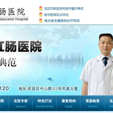
新闻
名医专家
特色疗法
康复病例
胃肠检查
名
s
expert
treatments
case
check
in