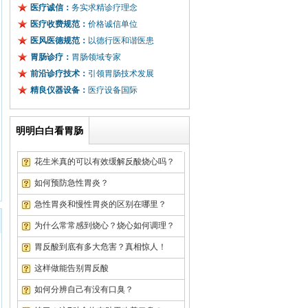
医疗诚信：
务实求精诊疗理念
医疗收费规范：
价格诚信单位
医风医德规范：
以德行医和谐医患
胃肠诊疗：
胃肠领域专家
前沿诊疗技术：
引领胃肠技术发展
精良仪器设备：
医疗设备国际
明明白白看胃肠
花生米真的可以有效缓解反酸烧心吗？
如何预防急性胃炎？
急性胃炎和慢性胃炎的区别在哪里？
为什么常常感到烧心？烧心如何调理？
胃反酸到底有多大危害？真相惊人！
徐先生
武汉市珞南街
浅表性胃炎
这样做能告别胃反酸
李先生
武昌区粮道街
萎缩性胃炎
如何分辨自己有没有口臭？
张先生
武汉市水果湖
浅表性胃炎