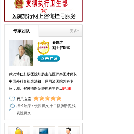
专家团队
更多+
秦国才
副主任医师
武汉博仕肛肠医院肛肠主任医师秦国才师从
中国外科鼻祖裘法祖，原同济医院外科专
家，湖北省肿瘤医院肿瘤科主任...
[详细]
擅长治疗：慢性胃炎,十二指肠溃疡,浅
表性胃炎