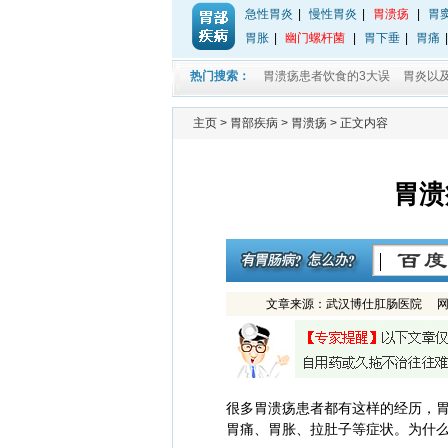
急性胃炎
|
慢性胃炎
|
胃溃疡
|
胃
胃胀
|
幽门螺杆菌
|
胃下垂
|
胃痛
热门搜索：
胃溃疡患者饮食的3大误
胃炎以
主页
>
胃部疾病
>
胃溃疡
> 正文内容
胃溃
文章来源：武汉博仕肛肠医院 网址：w
很多胃溃疡患者都有这样的经历，
胃痛、胃胀、拉肚子等症状。为什