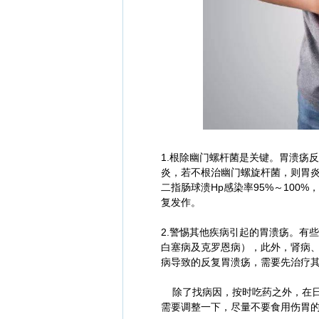
1.根除幽门螺杆菌是关键。胃溃疡
炎，若不根治幽门螺旋杆菌，则胃炎
二指肠球溃Hp感染率95%～100
复发作。
2.警惕其他疾病引起的胃溃疡。有
白塞病及克罗恩病），此外，肾病
病导致的反复胃溃疡，需要先治疗
除了找病因，按时吃药之外，在日
需要调整一下，尽量不要食用伤胃