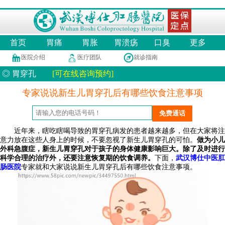
首页
胃痛
胃胀
胃溃疡
口臭
更多
医院介绍
医疗团队
就诊指南
◎ 胃穿孔
[可在线咨询预约]
专家说说新生儿胃穿孔后有哪些饮食注意事项
近年来，瞎吃瞎喝导致的胃穿孔病发的患者越来越多，但在大家将注
意力放在这些人身上的时候，不要忽视了新生儿胃穿孔的可怕。
做为小儿
外科急腹症，新生儿胃穿孔对于孩子的身体健康影响巨大。除了及时进行
科学合理的治疗外，还要注意恢复期的饮食调养。
下面，
武汉博仕中医肛
肠医院
专家
就和大家说说新生儿胃穿孔后有哪些饮食注意事项。