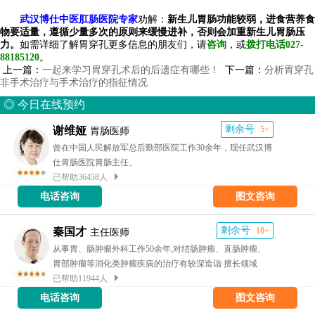
武汉博仕中医肛肠医院
专家
劝解：
新生儿胃肠功能较弱，进食营养食
物要适量，遵循少量多次的原则来缓慢进补，否则会加重新生儿胃肠压
力。
如需详细了解胃穿孔
更多信息的朋友们，请
咨询
，或
拨打电话027-
88185120
。
上一篇：
一起来学习胃穿孔术后的后遗症有哪些！
下一篇：
分析胃穿孔
非手术治疗与手术治疗的指征情况
◎ 今日在线预约
剩余号
谢维娅
5+
胃肠医师
曾在中国人民解放军总后勤部医院工作30余年，现任武汉博
仕胃肠医院胃肠主任。
已帮助36458人
电话咨询
图文咨询
剩余号
秦国才
18+
主任医师
从事胃、肠肿瘤外科工作50余年,对结肠肿瘤、直肠肿瘤、
胃部肿瘤等消化类肿瘤疾病的治疗有较深造诣 擅长领域
已帮助11944人
电话咨询
图文咨询